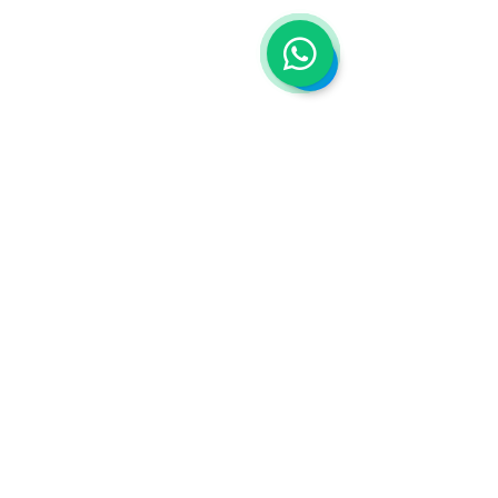
+52 442 315 0055
Av Pan de vida 9, 76908
Corregidora, Qro.