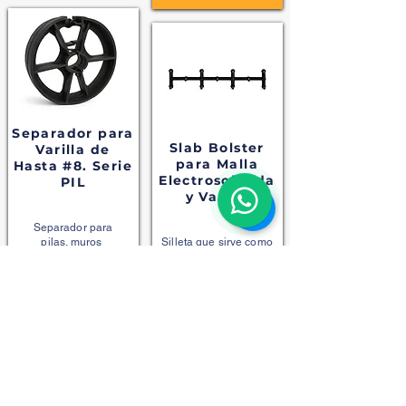
Separador para
Slab Bolster
Varilla de
para Malla
Hasta #8. Serie
Electrosoldada
PIL
y Varilla
Separador
para
pilas,
muros
Silleta que sirve como
Milán
o de
contención
.
alineador en casetones
Facilita el izado de pila.
de poliestireno en losa
aligerada.
Ver Más
Ver Más