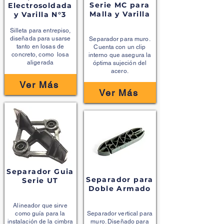
Serie MC para
Electrosoldada
Malla y Varilla
y Varilla N°3
Silleta para entrepiso,
diseñada para usarse
Separador para muro.
tanto en losas de
Cuenta con un clip
concreto, como losa
interno que asegura la
aligerada
óptima
sujeción
del
acero.
Ver Más
Ver Más
Separador Guia
Separador para
Serie UT
Doble Armado
Alineador que sirve
como guía para la
Separador vertical para
instalación de la cimbra
muro. Diseñado para