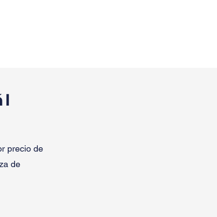
ál
or precio de
nza de