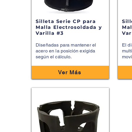
Silleta Serie CP para
Sil
Malla Electrosoldada y
Mal
Varilla #3
Var
Diseñadas para mantener el
El d
acero en la
posición
exigida
mult
según el cálculo.
movi
Ver Más