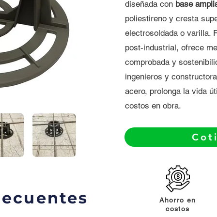
diseñada con
base amplia
poliestireno y cresta sup
electrosoldada o varilla. 
post-industrial, ofrece m
comprobada y sostenibilid
ingenieros y constructoras
acero, prolonga la vida ú
costos en obra.
Cot
recuentes
Ahorro en
costos