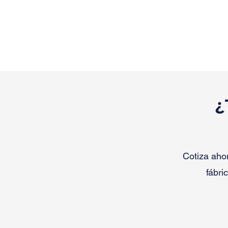
¿
Cotiza aho
fábri