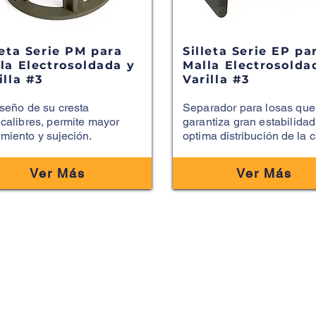
leta Serie PM para
Silleta Serie EP pa
la Electrosoldada y
Malla Electrosolda
illa #3
Varilla #3
iseño de su cresta
Separador para losas que
icalibres,
permite mayor
garantiza gran estabilidad
miento y
sujeción.
optima
distribución
de la c
Ver Más
Ver Más