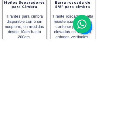
Moños Separadores
Barra roscada de
para Cimbra
5/8” para cimbra
Tirantes para cimbra
Tirante roscado de alta
disponible con o sin
resistencia ideal para
neopreno, en medidas
contener presiones
desde 10cm hasta
elevadas en muros y
200cm.
colados verticales.
Ver Más
Ver Más
Tuerca Mariposa de
Cono Protector
5/8" con Base
Lateral para Barra
Tuerca mariposa de 5/8"
Evita filtraciones y
con base, para fijar
facilita el sellado visible
firmemente la barra
en muros y losas. Deja
roscada en sistemas de
un acabado aparente en