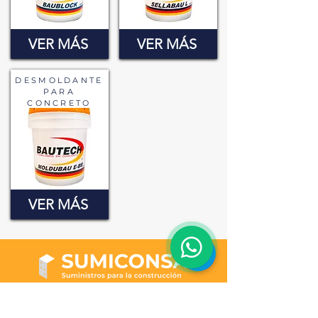
VER MÁS
VER MÁS
DESM
OLDANTE
PARA
CONCRETO
VER MÁS
¿Necesitas ayuda?