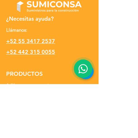
¿Necesitas ayuda?
Llámanos:
+52 55 3417 2537
+52 442 315 0055
PRODUCTOS
Aditivos para concreto
Puntales y Andamios
Accesorios para cimbra
Membranas de curado
Desmoldante para concreto
Aditivos para concreto