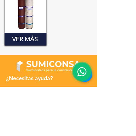
VER MÁS
¿Necesitas ayuda?
Llámanos:
+52 55 3417 2537
+52 442 412 1618
PRODUCTOS