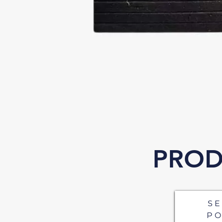
PROD
S
P