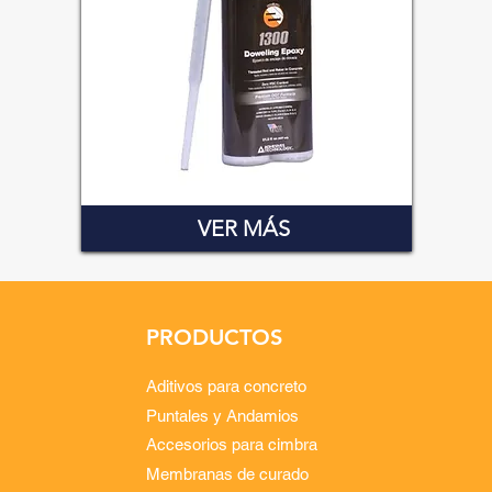
VER MÁS
PRODUCTOS
Aditivos para concreto
Puntales y Andamios
Accesorios para cimbra
Membranas de curado