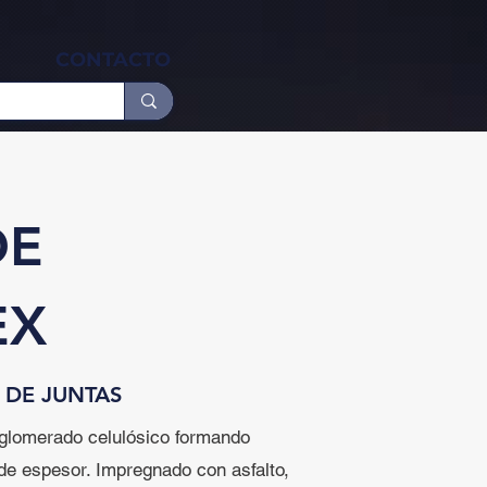
CONTACTO
DE
EX
 DE JUNTAS
aglomerado celulósico formando
de espesor. Impregnado con asfalto,