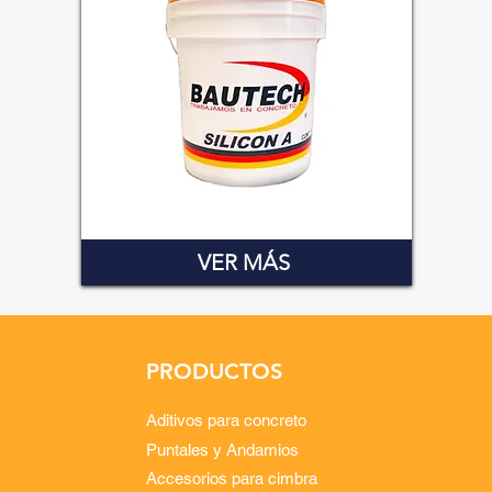
VER MÁS
PRODUCTOS
Aditivos para concreto
Puntales y Andamios
Accesorios para cimbra